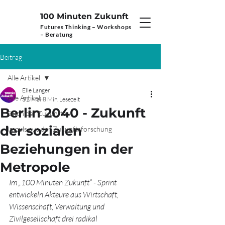
100 Minuten Zukunft
Futures Thinking –
Workshops
– Beratung
Beitrag
Alle Artikel
Elle Langer
Alle Artikel
31. Mai
8 Min. Lesezeit
Berlin 2040 - Zukunft
Salon der Zukünfte
der sozialen
Impuls aus der Zukunftsforschung
Beziehungen in der
Metropole
Im „100 Minuten Zukunft“ - Sprint 
entwickeln Akteure aus Wirtschaft, 
Wissenschaft, Verwaltung und 
Zivilgesellschaft drei radikal 