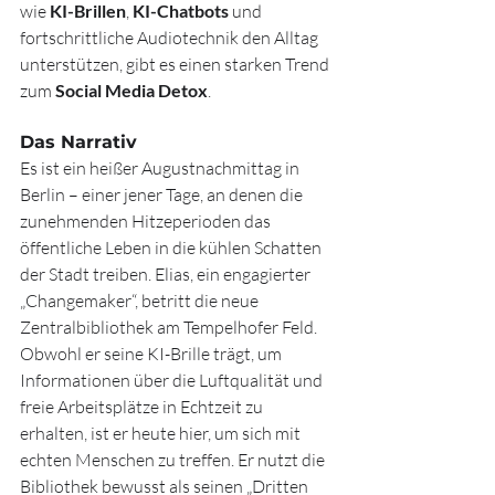
wie 
KI-Brillen
, 
KI-Chatbots
 und 
fortschrittliche Audiotechnik den Alltag 
unterstützen, gibt es einen starken Trend 
zum 
Social Media Detox
.
Das Narrativ 
Es ist ein heißer Augustnachmittag in 
Berlin – einer jener Tage, an denen die 
zunehmenden Hitzeperioden das 
öffentliche Leben in die kühlen Schatten 
der Stadt treiben. Elias, ein engagierter 
„Changemaker“, betritt die neue 
Zentralbibliothek am Tempelhofer Feld.
Obwohl er seine KI-Brille trägt, um 
Informationen über die Luftqualität und 
freie Arbeitsplätze in Echtzeit zu 
erhalten, ist er heute hier, um sich mit 
echten Menschen zu treffen. Er nutzt die 
Bibliothek bewusst als seinen „Dritten 